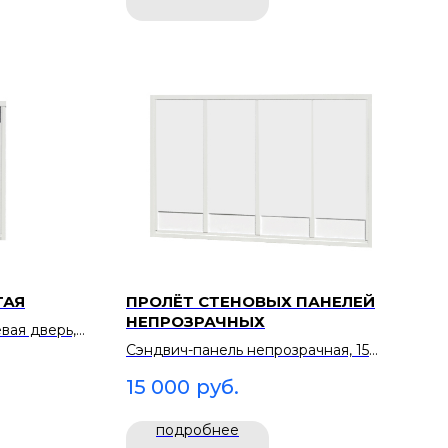
ТАЯ
ПРОЛЁТ СТЕНОВЫХ ПАНЕЛЕЙ
НЕПРОЗРАЧНЫХ
вая дверь,
Сэндвич-панель непрозрачная, 15
го потока
000 ₽ за пролёт. Жёсткая стена
15 000
руб.
вместо тентовой.
подробнее