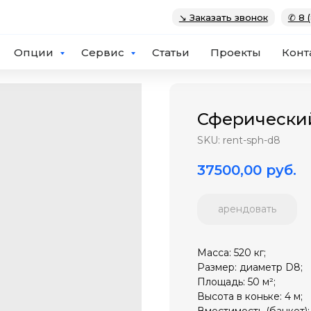
↘ Заказать звонок
✆ 8 
Опции
Сервис
Статьи
Проекты
Конт
Сферический
SKU:
rent-sph-d8
37500,00
руб.
арендовать
Масса: 520 кг;
Размер: диаметр D8;
Площадь: 50 м²;
Высота в коньке: 4 м;
Вместимость (банкет): 