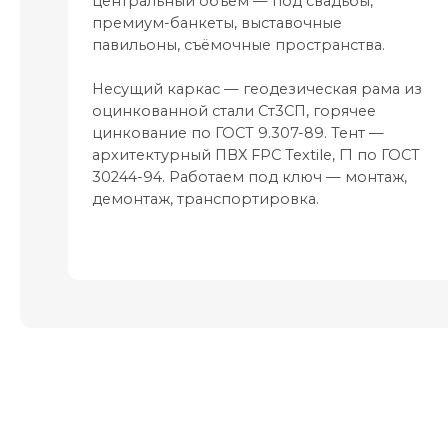
центральный объём — под свадьбы,
премиум-банкеты, выставочные
павильоны, съёмочные пространства.
Несущий каркас — геодезическая рама из
оцинкованной стали Ст3СП, горячее
цинкование по ГОСТ 9.307-89. Тент —
архитектурный ПВХ FPC Textile, Г1 по ГОСТ
30244-94. Работаем под ключ — монтаж,
демонтаж, транспортировка.