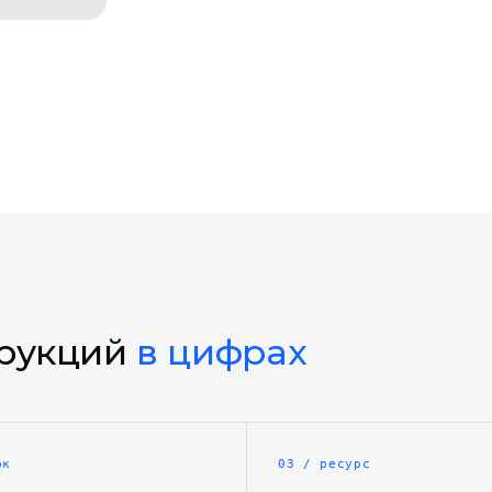
трукций
в цифрах
рк
03 / ресурс