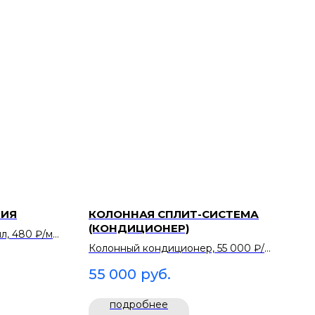
ТИЯ
КОЛОННАЯ СПЛИТ-СИСТЕМА
(КОНДИЦИОНЕР)
, 480 ₽/м².
Колонный кондиционер, 55 000 ₽/
закрывает
сутки. Охлаждение шатра летом под
55 000
руб.
большие банкеты.
подробнее