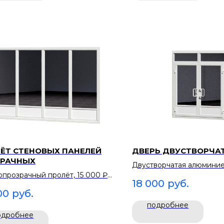
ЁТ СТЕНОВЫХ ПАНЕЛЕЙ
ДВЕРЬ ДВУСТВОРЧА
ЗРАЧНЫХ
Двустворчатая алюминие
опрозрачный пролёт, 15 000 ₽
18 000 ₽/шт. Для большо
18 000
руб.
нель. Светопрозрачная стена
гостей.
00
руб.
анорамного вида.
подробнее
одробнее