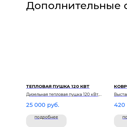
Дополнительные 
ТЕПЛОВАЯ ПУШКА 120 КВТ
КОВ
Дизельная тепловая пушка 120 кВт,
Выста
25 000 ₽/сутки. Отопление шатра в
Финиш
25 000
руб.
420
холодное время.
напол
подробнее
п