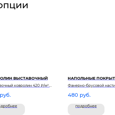
опции
РОЛИН ВЫСТАВОЧНЫЙ
НАПОЛЬНЫЕ ПОКРЫ
вочный ковролин 420 ₽/м².
Фанерно-брусовой настил
ное покрытие поверх
Выравнивает площадку, 
руб.
480
руб.
ьного настила.
траву и грунт.
одробнее
подробнее