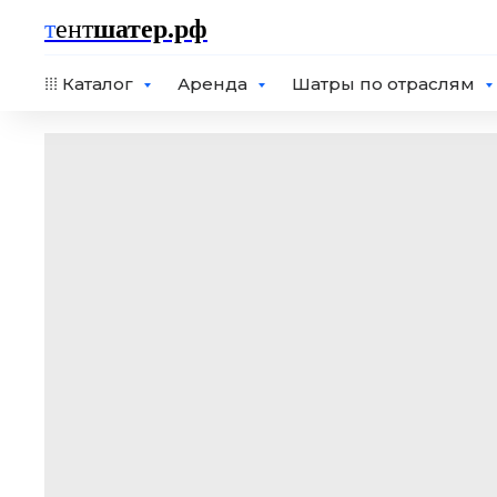
т
ент
шатер.рф
⁞⁞⁞ Каталог
Аренда
Шатры по отраслям