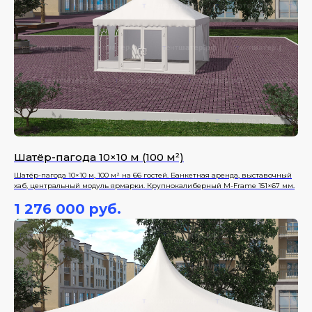
Шатёр-пагода 10×10 м (100 м²)
Шатёр-пагода 10×10 м, 100 м² на 66 гостей. Банкетная аренда, выставочный
хаб, центральный модуль ярмарки. Крупнокалиберный M-Frame 151×67 мм.
1 276 000
руб.