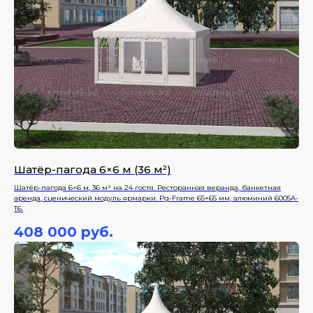
Шатёр-пагода 6×6 м (36 м²)
Шатёр-пагода 6×6 м, 36 м² на 24 гостя. Ресторанная веранда, банкетная
аренда, сценический модуль ярмарки. Pg-Frame 65×65 мм, алюминий 6005A-
T6.
408 000
руб.