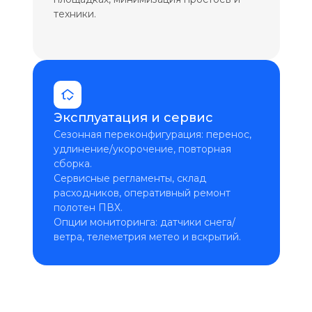
техники.
Эксплуатация и сервис
Сезонная переконфигурация: перенос,
удлинение/укорочение, повторная
сборка.
Сервисные регламенты, склад
расходников, оперативный ремонт
полотен ПВХ.
Опции мониторинга: датчики снега/
ветра, телеметрия метео и вскрытий.