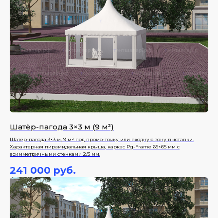
Шатёр-пагода 3×3 м (9 м²)
Шатёр-пагода 3×3 м, 9 м² под промо-точку или входную зону выставки.
Характерная пирамидальная крыша, каркас Pg-Frame 65×65 мм с
асимметричными стенками 2/3 мм.
241 000
руб.