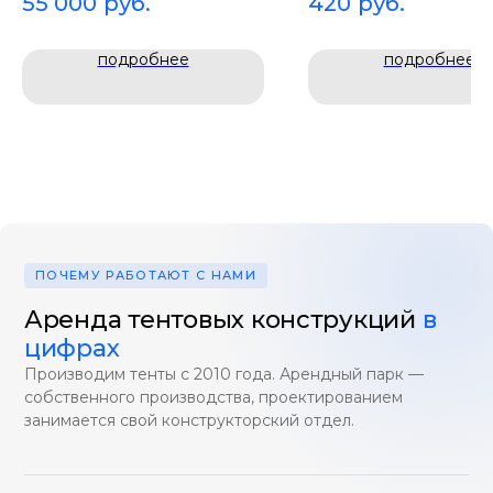
55 000
руб.
420
руб.
под большие банкеты.
напольного настила.
подробнее
подробнее
ПОЧЕМУ РАБОТАЮТ С НАМИ
Аренда тентовых конструкций
в
цифрах
Производим тенты с 2010 года. Арендный парк —
собственного производства, проектированием
занимается свой конструкторский отдел.