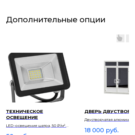
Дополнительные опции
ТЕХНИЧЕСКОЕ
ДВЕРЬ ДВУСТВОРЧ
ОСВЕЩЕНИЕ
Двустворчатая алюминие
дверь, 18 000 ₽/шт. Для 
LED-освещение шатра, 50 ₽/м².
18 000
руб.
потока гостей.
Базовый свет для мероприятий и