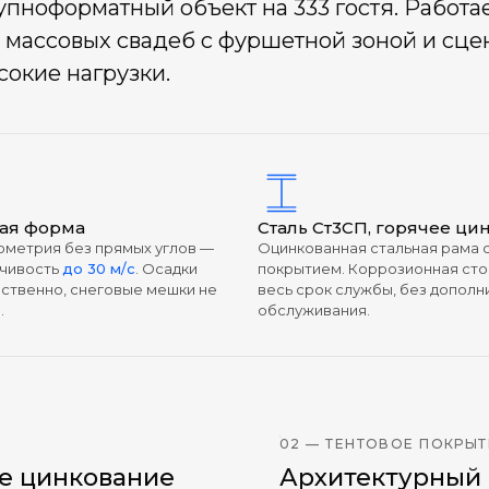
упноформатный объект на 333 гостя. Работае
ля массовых свадеб с фуршетной зоной и сц
сокие нагрузки.
ая форма
Сталь Ст3СП, горячее ци
ометрия без прямых углов —
Оцинкованная стальная рама 
чивость
до 30 м/с
. Осадки
покрытием. Коррозионная сто
ественно, снеговые мешки не
весь срок службы, без дополн
.
обслуживания.
02 — ТЕНТОВОЕ ПОКРЫТ
ее цинкование
Архитектурный П