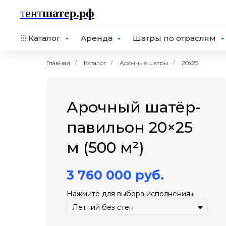
т
ент
шатер.рф
⁞⁞⁞ Каталог
Аренда
Шатры по отраслям
Главная
/
Каталог
/
Арочные шатры
/
20x25
Арочный шатёр-
павильон 20×25
м (500 м²)
3 760 000
руб.
Нажмите для выбора исполнения↓