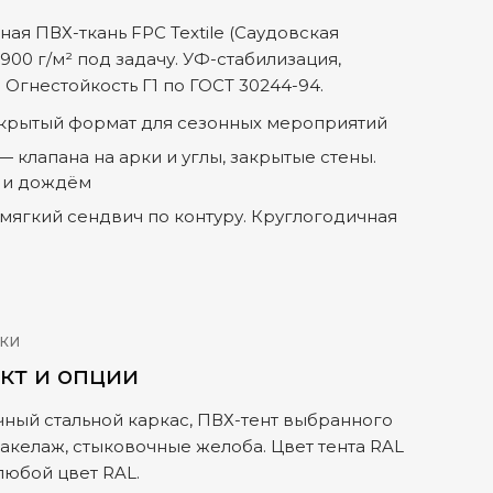
ая ПВХ-ткань FPC Textile (Саудовская
–900 г/м² под задачу. УФ-стабилизация,
. Огнестойкость Г1 по ГОСТ 30244-94.
ткрытый формат для сезонных мероприятий
 клапана на арки и углы, закрытые стены.
м и дождём
 мягкий сендвич по контуру. Круглогодичная
ВКИ
кт и опции
чный стальной каркас, ПВХ-тент выбранного
такелаж, стыковочные желоба. Цвет тента RAL
 любой цвет RAL.