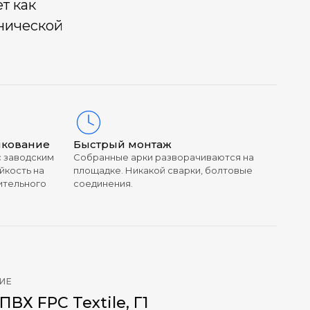
т как
енической
нкование
Быстрый монтаж
с заводским
Собранные арки разворачиваются на
йкость на
площадке. Никакой сварки, болтовые
ительного
соединения.
ИЕ
ВХ FPC Textile, Г1