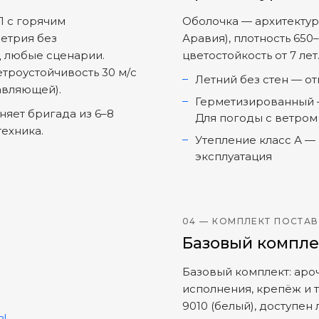
П с горячим
Оболочка — архитектурн
метрия без
Аравия), плотность 650
 любые сценарии.
цветостойкость от 7 лет
етроустойчивость 30 м/с
Летний без стен — о
тавляющей).
Герметизированный —
яет бригада из 6–8
Для погоды с ветро
ехника.
Утепление класс А —
эксплуатация
04 — КОМПЛЕКТ ПОСТА
Базовый компле
Базовый комплект: аро
исполнения, крепёж и 
9010 (белый), доступен
ы